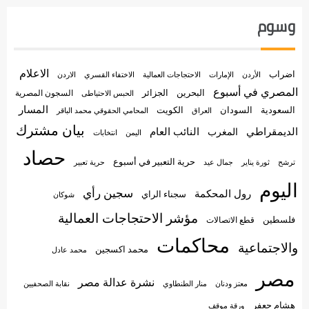
وسوم
الاعلام
اضراب
الأردن
الإمارات
الاختفاء القسري
الاحتجاجات العمالية
الاردن
المصري في أسبوع
البحرين
الجزائر
السجون المصرية
الحبس الاحتياطى
المسار
السعودية
الكويت
السودان
العراق
المحامي الحقوقي محمد الباقر
بيان مشترك
الديمقراطي
النائب العام
المغرب
اليمن
انتخابات
حصاد
حرية التعبير في أسبوع
جمال عيد
حرية تعبير
ترشح
ثورة يناير
اليوم
سجين رأي
رول المحكمة
سجناء الراي
شوكان
مؤشر الاحتجاجات العمالية
فلسطين
قطع الاتصالات
محاكمات
والاجتماعية
محمد اكسجين
محمد عادل
مصر
نشرة عدالة مصر
منار الطنطاوي
معتز ودنان
نقابة الصحفيين
هشام جعفر
ورقة موقف