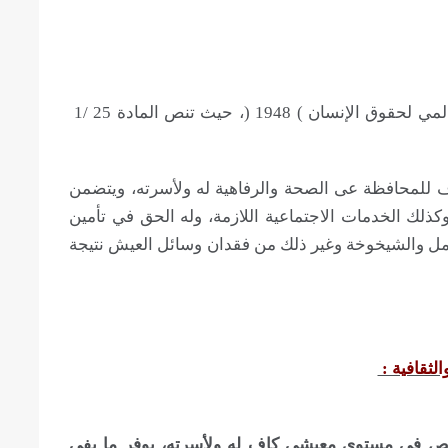
كما أن مصر من الدول الموقعة على الإعلان العالمي لحقوق الإنسان ) 1948 (، حيث تنص المادة 25 /1
لمحافظة عى الصحة والرفاهية له ولأسرته، ويتضمن
ذلك الخدمات الاجتماعية اللازمة، وله الحق في تأمين
مل والشيخوخة وغير ذلك من فقدان وسائل العيش نتيجة
في مستوى معيشي كاف له ولأسرته، يوفر ما يفي