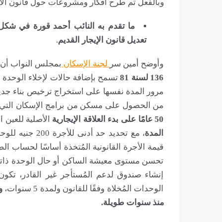
وبالفعل تم طرح أفكار ومشروعات حول قانون الاي
تعديل قانون الإيجار القديم
.
وأوضح أمين سر
لجنة الإسكان
بمجلس النواب أن 
136 لسنة 81
مرور المدة نفسها على استخراج ترخيص بناء جديد ب
من الحصول على مسكن من برامج الإسكان التي تُ
50 عامًا على بدء العلاقة الإيجارية
الأصلية للعين 
المدة
قيمة الأجرة القانونية المُتخذة أساسًا لحساب الض
تحسن مستوى معيشة الساكن أو حال الوحدة ذاته
إنشاء صندوق لدعم المُستأجر غير القادر، تكو
الوحدات المُخلاة وفقًا للقانون ولمدة 5 سنوات،
و
منذ سنوات طويلة.