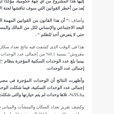
إليها هذا المشروع من أي جهة حكومية، مؤكدًا أن 
يُعد من أخطر القوانين التي سوف تناقشها لجنة ال
وأضاف
:” أن هذا القانون من القوانين المهمة
البعد الاجتماعي والإنساني لكل من المالك والمس
حتى لا يتعرض أحد للظلم ” .
مفروش” بنسبة 0.1% من إجمالى عدد الوحدات السكنية الموجودة بالدولة والبالغة 42.973 مليون وحدة،
بينما بلغ عدد الوحدات السكنية المؤجرة بنظام
“ا
إجمالى عدد الوحدات.
إجمالى عدد الوحدات السكنية، فيما شكلت الوحد
بـ55.3%، تلاها وحدات لم يتم حيازتها والتى شكلت نسبة 23.1 % من العدد الإجمالى
وكشف تقرير تعداد السكان والمنشآت والمبانى فى 