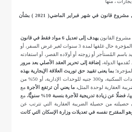
جارات ، منها
ما تقدم به النائب أحمد قورة في شكل مشروع قانون في شهر فبراير الماضي( 2021 ) بشأن
مشروع القانون
يهدف إلى تعديل 6 مواد فقط في قانون
تسمح بإضافة حالات لإخلاء الوحدة المؤجرة حال غلقها لمدة 3 سنوات لغير غرض السفر، أو
اسم المُستأجر أو زوجته أو أولاده القصر، أو استفادته
قدمها الدولة،
إضافة إلى تحرير العقد الأصلي بعد مرور
المؤجرة؛
بما يعنى تقييد حق توريث العلاقة الإيجارية بهذه
، مع تحديد حد أدنى للأجرة 200 جنيه للوحدات السكنية، و300 جنيه للوحدات الإدارية، أو 50% من
ريبة العقارية لوحدة المثل
، ما يعني أن ترتفع الأجرة
مع
ا
، فضلًا عن زيادة تدريجية للأجرة بنسبة 10% سنويًّا،
مع
ن حصيلته من حصيلة الضريبة العقارية التي تترتب عن
هو المقترح نفسه في تعديلات وزارة الإسكان التي كانت