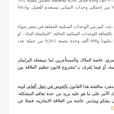
صباح يوم 30 سبتمبر 2017 الي وجود 22 مليونا و973 ألف وحدة مبانى عادية مخصصة للسكن بنسبة 52%
من إجمالى وحدات المبانى العادية، وأيضًا 9.3% من إجمالى وحدات المبانى تستخدم للعمل، و0.4%
د مصر 2017 ايضا عن وجود عدد كبير من الوحدات السكنية المغلقة في مصر سواء
إضافة للوحدات السكنية الخالية “المكتملة البناء ، او
التى بدون تشطيب، والتى تحتاج لترميم بلغ 12 مليونا و498 ألف وحدة بنسبة 29.1% من جملة عدد
ري، خاصة الملاك والمستأجرين لما سيفعله البرلمان
ة، أو فيما يُعرف بـ”مشروع قانون تنظيم العلاقة بين
مجرد مناقشة هذا القانون
بالخوض في حقل ألغام،
كونه
ك الأمر على ما هو عليه يزيد من حدة تفاقم المشكلة،
ل يشكو ويتذمر، خاصة من العلاقة الايجارية، فضلا عن