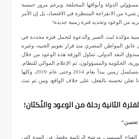
مسؤولي الدولة وأبواقها المختلفة. وبرغم مرور خمسة
شيء من الانفراجة المنتظرة في الاقتصاد، بل إن الأمر
مزيد من الوعود وتحديد فترة زمنية جديدة!
منية مؤكدة لبث الصبر والدعوة لتحمل فترة محددة في
ى عاتق المواطن المصري منذ قرار تعويم الجنيه، وغيره
ق النقد الدولي. تتناول الورقة هذه الوعود من خلال
رية، الحكومة والمسؤولون، ثم الإعلام الموالي للنظام.
وتعرض الورقة في كل محور عددًا من الوعود بتسلسل زمني يبدأ بعام 2014 وحتى عام 2019، وكلها
ا تعلن تحسنه بالفعل، على خلاف الواقع، ومن ثم تبث
رة الثانية رحلة من الوعود والنُكثان!
الفتاح السيسي، مرشح الرئاسة وقتها، عن المدة التي