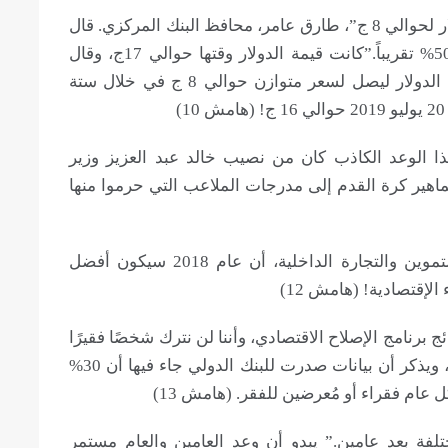
27 يناير 2017: “في خلال ستة أشهر سيتزن الدولار لحوالي 8 ج”، طارق عامر، محافظ البنك المركزي. قال
عامر: “الدولار يستقر لأقل من الحالي بحوالي 50% تقريباً.”كانت قيمة الدولار وقتها حوالي 17ج، وقال
عامر أنه وفقاً لدراسة مالية فإنه يتوقع أن يهبط الدولار ليصل لسعر متوازن حوالي 8 ج في خلال ستة
قادم.” هذا الوعد الكاذب كان من نصيب خالد عبد العزيز وزير
اهير كرة القدم إلى مدرجات الملاعب التي حرموا منها
30 ديسمبر 2017: أكد د. على مصيلحى وزير التموين والتجارة الداخلية، أن عام 2018 سيكون أفضل
لإقتصادية! (هامش 12)
 برنامج الإصلاح الاقتصادي، وأننا لن نترك شخصًا فقيرًا
يتكفف الناس، د.مصطفى مدبولي رئيس الوزراء، ويذكر أن بيانات صدرت للبنك الدولي جاء فيها أن 30%
دولة مختلفة بعد عامين.” يبدو أن وعد العامين والعام مستمر