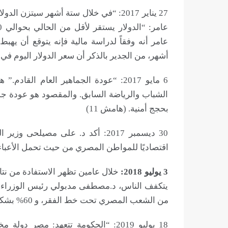
أشهر، من الجدير بالذكر أن سعر الدولار اليوم في 20 يوليو 2019 حوالي 16 ج! (هامش 10)
6 مايو 2017: “عودة الجماهير العام ال
الشباب والرياضة السابق. والمقصود هو عودة جم
بحجج أمنية. (هامش 11)
اقتصاديًا للمواطن المصري من حيث تحمل الأعباء ا
3 يوليو 2018:
خلال عامين تظهر الاستفادة من نتائج
من الشعب المصري تحت خط الفقر، و 60% بشكل عام فقراء أو مُعرضين للفقر. (هامش 13)
18 يوليو 2019: “الحكومة تتعهد: مصر 