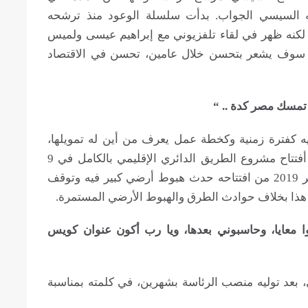
يه السيسي الجواب. بدأت سلسلة الوعود منذ ترشحه
، لكنه ظهر في لقاء تلفزيوني مع إبراهيم عيسى ولميس
فيه أن المواطن سوف يشعر بتحسن خلال عامين، تحسن في الاقتصاد
 عليه كفترة زمنية وكخطة عمل يعرف من أين له تمويلها،
ويكفي أنه على سبيل المثال لا الحصر، فقد تم أفتتاح مشروع الطريق الدائري الإقليمي بالكامل في 9
سبتمبر 2018، وفقط بعد عام واحد في 23 أكتوبر 2019 من افتتاحه حدث هبوط أرضي كبير فيه وتوقف
هذا بخلاف حوادث الطرق والهبوط الأرضي المستمرة.
ن واشتغلوا معايا، وحاسبوني بعدها، ويا رب أكون عنوان كويس
 بعد توليه منصب الرئاسة بشهرين، في كلمته بمناسبة