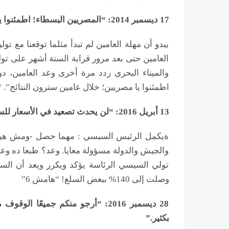
17 ديسمبر 2014: “المصريين البسطاء! اطمئنوا يا مصريين؛ خلال عامين سترون النتائج”.
يبدو أن مهلة العامين لم تبدأ مثلما توقعنا مع تو
العامين حتى بعد مرور قرابة الستة أشهر على تو
والميناء البحرى ردد مرة أخرى وعد العامين، د
اطمئنوا يا مصريين؛ خلال عامين سترون النتائج”. “
13 أبريل 2016: “لن يحدث تصعيد في الأسعار للسلع الأساسية ومطالب الناس،
ةيكمل الرئيس السيسي : مهما حصل -ومش هيحص
والجيش والدولة مسؤولة معايا. وعد؟ طبعا ده وعد
تولي السيسي الرئاسة يؤكد ويكرر ويعد أن ال
وصلت إلى 140% ببعض السلع! “هامش 6”
28 ديسمبر 2016: “أرجو منكم جميع
بكثير.”