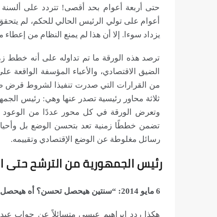
حتى أربعة أعوام بحد أقصى! تتردد على ألسنة 
أعوام على تولي الرئيس الحالي للحكم، لم يتحقق 
يزداد سوءا. إلا أن هذا لم يمنع النظام من إعطاء 
ترصد هذه الورقة ما تم تداوله على أنه خطط ز
الضيق الاقتصادي، والأعباء المؤسفة الواقعة عل
من القرارات التي صدرت تنفيذا لشروط قرض صندو
ثلاثة محاور رئيسية تصدر عنها وهي: رئيس الجمهو
تضمن خططًا زمنية تعد بتحسن الوضع بل وأحيان
رسائل مغلوطة عن الوضع الإقتصادي وتقييمه.
رئيس الجمهورية من الترشح حتى الفت
6 مايو 2014: “سنتين هيحصل تحسن؟ أه هيحصل تحسن”
هكذا ردد إبراهيم عيسى متسائلاً عن جواب عبد 