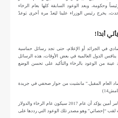
اً وحكومة، وبعد الوعود السابقة كلها بعام الرخاء
، يخرج رئيس الوزراء علينا ليَعدْ مرة أخرى بَوعدْ
أتي أبدا!
دي في الجرائد أو الإعلام، حتى تجد رسائل حماسية
ينافس الدول العالمية في بعض الأوقات، هذه الرسائل
 وحتى اليوم، نرصد عينة من الوعود بالرخاء والتأكيد على تحسن الوضع
ن الاقتصاد العام المقبل.” مانشيت من حوار صحفي في جريدة
مش14)
24 ديسمبر 2017: برنامج الحياة اليوم،الإعلامي تامر أمين يؤكد أن عام 2017 سيكون عام الرخاء والدولار
 لقب “إحصائي” وهو مصدر تلك الوعود التي رددها على