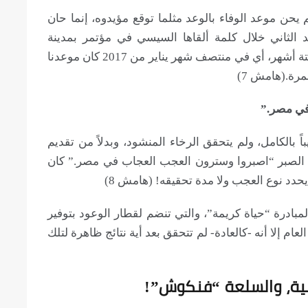
يحن موعد الوفاء بالوعد مثلما توقع مؤيدوه، إنما حان
 الثاني خلال كلمة ألقاها السيسي في مؤتمر بمدينة
الإسماعيلية، وكانت تلك المرة المهلة المحددة ستة أشهر، أي في منتصف شهر يناير من 2017 كان موعدنا
مرة.(هامش 7)
 بالكامل، ولم يتحقق الرخاء المنشود، وبدلاً من تقديم
 الصبر “اصبروا وسترون العجب العجاب في مصر.” كان
حدد نوع العجب ولا مدة تحقيقه! (هامش 8)
مبادرة “حياة كريمة”، والتي تنضم لقطار الوعود بتوفير
م إلا أنه -كالعادة- لم تتحقق بعد أية نتائج ظاهرة لتلك
نية، والسلعة “فنكوش”!