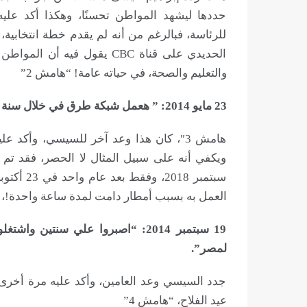
حددها ليشهد المواطن تحسنًا، وهكذا أكد عل
للرئاسة، فبالرغم من أنه لم يقدم خطة انتخابية
الحديدي على قناة CBC يقول 
والتعليم والصحة، في حياته عامة! “هامش 2”
23 مايو 2014: ” هعمل شبكة طرق في خلال سنة تمسك مصر كدة .. “
هامش 3″، كان هذا وعد آخر للسيسي، وأكد
العمل به بسبب أمطار دامت لمدة ساعة واحدة!، 
19 سبتمبر 2014: “اصبروا علي سنتي
لمصر”.
جدد السيسي وعد العامين، وأكد عليه مرة أخرى،
عيد الفلاح، “هامش 4”