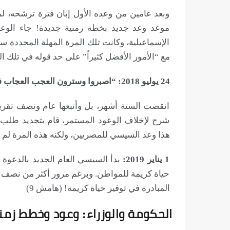
وبعد عامين من وعده الأول إبان فترة ترشحه، لم 
موعد وعد جديد بخطة زمنية جديدة! جاء الوعد
مع “الأمور الأفضل كثيراً” على حد قوله في تلك ال
24 يوليو 2018: “اصبروا وسترون العجب العجاب في مصر.”
انقضت الستة أشهر، بل وأتبعها عام ونصف تقريباً
شرح لإخلاف الوعود المستمر، قام بتجديد طلب
هذا وعد السيسي للمصريين، ولكنه هذه المرة لم ي
1 يناير 2019:
بدأ السيسي العام الجديد بالدعوة ل
حياة كريمة للمواطن. وبرغم مرور أكثر من نصف العا
المبادرة في توفير حياة كريمة! (هامش 9)
الحكومة والوزراء: وعود وخطط زم