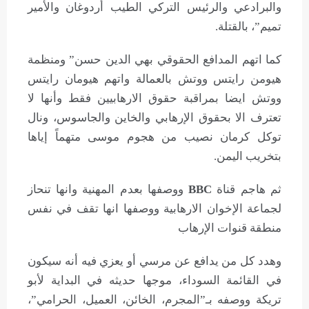
والبرادعي والرئيس التركي الطيب أردوغان والأمير
تميم”، بالقتلة.
كما اتهم المدافع الحقوقي بهي الدين حسن” ومنظمة
هيومن رايتس ووتش بالعمالة واتهم هيومان رايتس
ووتش ايضا بمراقبة حقوق الارهابيين فقط وأنها لا
تعترف الا بحقوق الإرهابي والخاين والجاسوس، ونال
توكل كرمان نصيب من هجوم موسى متهماً إياها
بتخريب اليمن.
ثم هاجم قناة
BBC
ووصفها بعدم المهنية وانها تنحاز
لجماعة الإخوان الارهابية ووصفها انها تقف في نفس
منطقة قنوات الإرهاب
وهدد كل من يدافع عن مرسي أو يعزي فيه أنه سيكون
في القائمة السوداء، موجها حديثه في البداية لأبو
تريكة ووصفه بـ”المجرم، الخائن، العميل، الحرامي”،