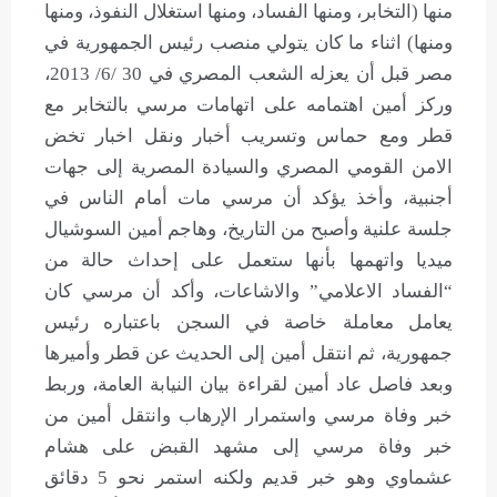
منها (التخابر، ومنها الفساد، ومنها استغلال النفوذ، ومنها
ومنها) اثناء ما كان يتولي منصب رئيس الجمهورية في
مصر قبل أن يعزله الشعب المصري في 30 /6/ 2013،
وركز أمين اهتمامه على اتهامات مرسي بالتخابر مع
قطر ومع حماس وتسريب أخبار ونقل اخبار تخض
اﻻمن القومي المصري والسيادة المصرية إلى جهات
أجنبية، وأخذ يؤكد أن مرسي مات أمام الناس في
جلسة علنية وأصبح من التاريخ، وهاجم أمين السوشيال
ميديا واتهمها بأنها ستعمل على إحداث حالة من
“الفساد اﻻعلامي” واﻻشاعات، وأكد أن مرسي كان
يعامل معاملة خاصة في السجن باعتباره رئيس
جمهورية، ثم انتقل أمين إلى الحديث عن قطر وأميرها
وبعد فاصل عاد أمين لقراءة بيان النيابة العامة، وربط
خبر وفاة مرسي واستمرار الإرهاب وانتقل أمين من
خبر وفاة مرسي إلى مشهد القبض على هشام
عشماوي وهو خبر قديم ولكنه استمر نحو 5 دقائق