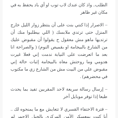
الطلب.. واذ كان عندك لاب توب او أي باد يحفظ به في
مكان غير ظاهر
– الاصرار إذا كنتي بنت على أن ينتظر زوار الليل خارج
المنزل حتى ترتدي ملابسك ( اللي بيطلبوا منك أن
ترتديها ماهو مش معقول ح يقولوا أن مقبوض عليك
من الشارع بالبيجامة او بقميص النوم) ( والصراحة انا
بعد ما اتعرضت على النيابة ندمت إني فعلا غيرت
هدومي وما روحتش معاه بالبيجامة إثبات حالة إني
مقبوض علي من البيت مش من الشارع زي ما مكتوب
في محضرهم) .
– إرسال رسالة سريعة لاحد المقربين تفيد بما يحدث
طبعا إذا توفر موبايل أخر
– فترة الاختفاء القسري لا تتعايش مع ما يمنحوه لك ..
أنا كنت بمعسكر الأمن المركزي بالجبل الاحمر لم