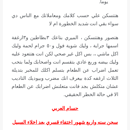
يوما.
هتتسكن علي حسب كلامك ومعاملاتك مع الناس دي
سواء بقي انت شديد الخطورة ام لا
هتصور وهتتسكن ، الميري بتاعك ٣بطاطين و٣ارغفة
اسمها جراية ، وليك شوية فول و٥٠ جرام لحمة وليك
اكل ماشي ،، بس اكل غير صحي لكن انت هتتعود عليه
وليك بيضه وربع عادي بتقسم انت واصحابك ولما بتحب
تعمل اضراب عن الطعام بتسلم اكلك للمخبر بتديلة
الثلاث ارغفه كدة بيعرف انك مضرب وبيوديك التاديب
عشان متكلش بجد فانت متعلنش اضرابك عن الطعام
الا في حالة الخطر الحقيقي.
حسام العربي
سجن سنه واربع شهور اختفاء قسري بعد اخلاء السبيل