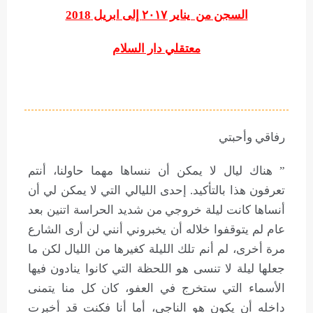
السجن من يناير ٢٠١٧ إلى ابريل 2018
معتقلي دار السلام
رفاقي وأحبتي
” هناك ليال لا يمكن أن ننساها مهما حاولنا، أنتم
تعرفون هذا بالتأكيد. إحدى الليالي التي لا يمكن لي أن
أنساها كانت ليلة خروجي من شديد الحراسة اتنين بعد
عام لم يتوقفوا خلاله أن يخبروني أنني لن أرى الشارع
مرة أخرى، لم أنم تلك الليلة كغيرها من الليال لكن ما
جعلها ليلة لا تنسى هو اللحظة التي كانوا ينادون فيها
الأسماء التي ستخرج في العفو، كان كل منا يتمنى
داخله أن يكون هو الناجي، أما أنا فكنت قد أخبرت