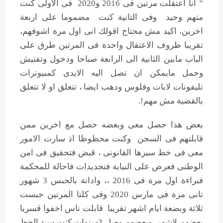
” أنا اعتقلت مرتين فى 2016 و2020 فى الاولى كنت
متهم وحيد وفى التانية كنت مضموما على اربعة
اخرين، اكيد مش محتاج اقولك انى اول مرة اشوفهم،
تقريبا ظروف الاعتقال واحدة فى المرتين طرق على
الباب مابين الثانية الى الرابعة صباحا ودخول وتفتيش
وحمل مايمكن ان تصل اليه الايدى كمبيوترات
تليفونات لابات وفلوس ودهب ايضا ، تتعلق او لا تتعلق
بالقضية مش مهم!.
بعض هذا حصل معى وبعضه حصل مع اخرين ممن
قابلتهم فى السجن وكنت محظوظا اذ سارت الامور
معى فى خط سيرها القانونى ، قبض فتحقيق فى امن
الوطنى فعرض على النيابة فتجديدات فاحالة للمحكمة
فبراءة اول مرة فى 2016 ،، وادانة بالحبس 3 شهور
تانى مرة فى مارس 2020 وفى كلتا المرتين حبست
ثلاثة وبضعة ايام اشهر تقريبا قابلت ناس اخفوا قسريا
بعضهم لاشهر وبعضهم وصل 3سنوات كنت سئ الحظ