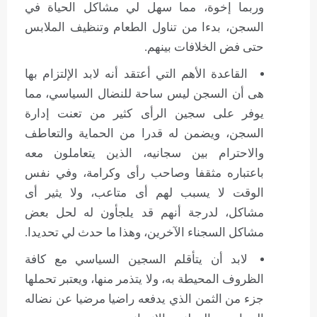
وربما إخوة، مما سهل لي مشاكل الحياة في
السجن، بدءا من تناول الطعام وتنظيف الملابس
حتى فض الخلافات بينهم.
القاعدة الأهم التي أعتقد أنه لابد الإلتزام بها
هى أن السجن ليس ساحة للنضال السياسي، مما
يوفر على سجين الرأى كثير من تعنت إدارة
السجن، ويضمن له قدرا من الحماية والتعاطف
والاحترام بين سجانيه، الذين يتعاملون معه
باعتباره مثقفا وصاحب رأى وكرامة، وفي نفس
الوقت لا يسبب لهم أى متاعب، ولا يثير أى
مشاكل، لدرجة أنهم قد يلجأون له لحل بعض
مشاكل السجناء الآخرين، وهذا ما حدث لي تحديدا.
لابد أن يتأقلم السجين السياسي مع كافة
الظروف المحيطة به، ولا يتذمر منها، ويعتبر تحملها
جزء من الثمن الذي يدفعه راضيا مرضيا عن نضاله