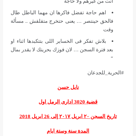
انت من غيرهم ولا حاجة
اهم حاجة تفضل فاكرها ان مهما الباطل طال
فالحق حينتصر … يعنى حتخرج متقلقش .. مسألة
وقت
بلاش تفكر فى الخساير اللى بتتكبدها اثناء او
بعد فترة السجن … لان فوزك بحريتك لا يقدر بمال
“
#الحرية_للجدعان
نايل حسن
قضية 3020 ادارى الرمل اول
تاريخ السجن ٢٠ ابريل ٢٠١٧ إلى 26 ابريل 2018
المدة سنة وستة ايام