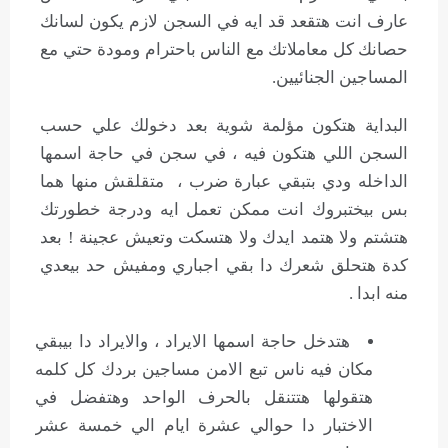
عارف انت هتقعد قد ايه في السجن لازم يكون لسانك
حصانك كل معاملاتك مع الناس باحترام ومودة حتي مع
المساجين الجنائيين.
البداية هتكون مؤلمة شوية بعد دخولك علي حسب
السجن اللي هتكون فيه ، في سجن في حاجة اسمها
الداخله ودي بتبقي عبارة ضرب ، متقلقش منها هما
بس بيختبروك انت ممكن تعمل ايه ودرجة خطورتك
هتشتم ولا هتمد ايدك ولا هتسكت وتعيش عجينة ! بعد
كدة هتحلق شعرك دا بقي اجباري ومفيش حد بيعدي
منه ابدا .
هتدخل حاجة اسمها الايراد ، والايراد دا بيبقي
مكان فيه ناس تبع الامن مساجين بردك كل كلمه
هتقولها هتتنقل بالحرف الواحد وهتفضل في
الاختبار دا حوالي عشرة ايام الي خمسة عشر