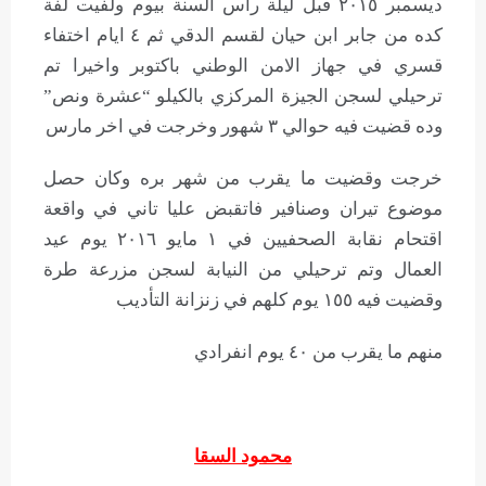
ديسمبر ٢٠١٥ قبل ليلة راس السنة بيوم ولفيت لفة
كده من جابر ابن حيان لقسم الدقي ثم ٤ ايام اختفاء
قسري في جهاز الامن الوطني باكتوبر واخيرا تم
ترحيلي لسجن الجيزة المركزي بالكيلو “عشرة ونص”
وده قضيت فيه حوالي ٣ شهور وخرجت في اخر مارس
خرجت وقضيت ما يقرب من شهر بره وكان حصل
موضوع تيران وصنافير فاتقبض عليا تاني في واقعة
اقتحام نقابة الصحفيين في ١ مايو ٢٠١٦ يوم عيد
العمال وتم ترحيلي من النيابة لسجن مزرعة طرة
وقضيت فيه ١٥٥ يوم كلهم في زنزانة التأديب
منهم ما يقرب من ٤٠ يوم انفرادي
محمود السقا