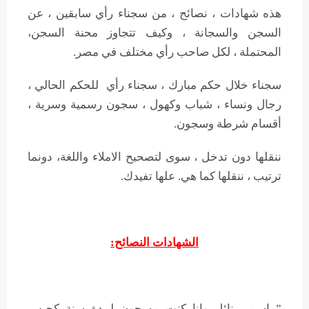
هذه شهادات ، نصائح ، من سجناء رأي سابقين ، عن
السجن والسجانة ، وكيف تتجاوز محنة السجن،
المحتملة ، لكل صاحب رأي مختلف في مصر.
سجناء خلال حكم مبارك ، سجناء رأي للحكم الحالي ،
رجال ونساء ، شباب وكهول ، سجون رسمية وسرية ،
أقسام شرطة وسجون.
ننقلها دون تدخل ، سوى لتصحيح الاملاء واللغة، دونما
ترتيب ، ننقلها كما هي. علها تفيدك.
الشهادات النصائح:
” اسمى نائل وانا كنت مسجون لمدة سنة كحبس