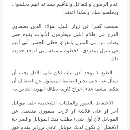
عدم الرضوخ والتفاعل والتأقلم بيساعد انهم يخلصوا ،
ويخلصوا منك او هكذا اعتقد.
سمعت كثيرا عن زوار الليل، هؤلاء الذين يصعدون
الدرج في ظلام الليل ويطرقون الأبواب بقوة حتى
يصاب من في المنزل بالفزع، حظي الحسن أني أقيم
في منزل بمفردي، كخطوة مسبقة منى لتوقع حدوث
ذلك
– بالطبع لا يوجد أذن نيابة لكن على الأقل يجب أن
تسأل عنه حتى تجبر الضابط المسئول عن اعتقالك أن
يتكبد مشقة عناء إخراج كارنية بطاقة الهوية الخاص به
– الاحتفاظ بالصور والملفات الشخصية على موبايل
أخر او على فلاشة او كارت ميموري منفصل عن
الموبايل لأن أول شيء يطلب منك الموبايل والصراحة
الافضل أن يكون لديك موبايل عادي بزراير يقدم فور