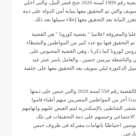
بسبب تلك الوقفة وتم التحقيق معهم على ذمة القضية رقم 1909 لسنة 2020 جنح قصر النيل، والتى أخلي
عدا الدكتور ليلي سويف والتي تم التحقيق معها بنيابة أمن الدولة على ذمة
ة 2020 حصر أمن دولة عليا والمعروفة اعلاميا ” بقضية كورونا ” هي القضية
ي تم التحقيق فيها مع عدد كبير من المواطنين والنشطاء
يروس كورونا كما ذكرنا ، وهي القضية المحبوس على
 والناشطة نيرمين حسين ، والعامل ياسر عنتر عبد
بيل الدكتورة ليلي سويف بعد التحقيق معها على خلفية
ليأتي بعدها عددا آخر من القضايا بذات الاتهامات كالقضية رقم 558 لسنة 2020 والتي حبس على ذمتها
دا آخر من المواطنين المصريين منهم أطباء قاموا
فى الشاطبى بالإسكندرية ليتم القبض عليهم واتهامهم
ل الاجتماعي وحبسهم على ذمة التحقيقات فى تلك
حبوسين احتياطيًا باتهامات مفبركة فى ظروف حبس
خارجي .