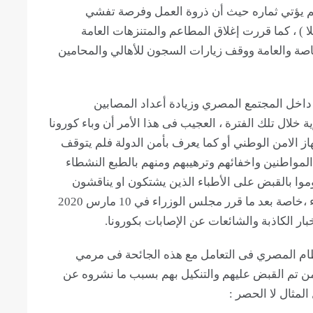
 لم يؤتي ثماره حيث أن ذروة العمل وفرصة تفشي
ا ) ، كما قررت إغلاق المطاعم والمتنزهات العامة
اصة والعامة ووقف زيارات السجون للأهالي والمحامين
ار داخل المجتمع المصري وزيادة أعداد المصابين
خلال تلك الفترة ، العجيب فى هذا الأمر أن وباء كورونا
از الامن الوطني أو كما يعرف بأمن الدولة فلم يتوقف
المواطنين واخفائهم وترهيبهم ومنهم بالطبع النشطاء
موا بالقبض على الأطباء الذين يشتكون او يناقشون
اجراءات الدولة المصرية فى التعامل مع هذا الوباء ،خاصة بعد ما قرر مجلس الوزراء في 10 مارس 2020
ار الكاذبة والشائعات عن الإصابات بكورونا.
ظام المصري فى التعامل مع هذه الجائحة فى مرمي
ممن تم القبض عليهم والتنكيل بهم بسبب ما نشروه عن
المثال لا الحصر :