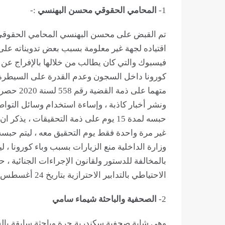
1-
المحامي الحقوقي محسن البهنسي
:-
اقتياده لجهة غير معلومة بسبب بعض تدويناته ع
فيسبوك والتي كان يطالب من خلالها بالإفراج عن
متهما على
ونشر أخبار كاذبة ، وإساءة استخدام وسائل التواص
حبسه لمدة 15 يوم على ذمة التحقيقات ، 
غير مرة واحدة فقط يوم التحقيق معه ، ليتم حب
وزارة الداخلية منع الزيارات بسبب وباء كورونا 
بالمخالفة للدستور ولقانون الإجراءات الجنائية ،
الاحتياطي بالتدابير الاحترازية بتاريخ 24 أغسطس 2020 .
2-
الصحفية والباحثة شيماء سامي
وهي شابة صحفية سكندرية حرة وباحثة سابقة بالش