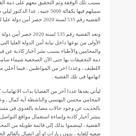
سبيلهم فيها بكفالة 5000 جنيه ، 
القضية رقم 535 لسنة 2020 حصر أمن دولة عليا لتقرر النيابة بعد التحقيق معها إخلاء سبيلها بعد ذلك .
وتعد القضية رقم 535 لسن
الأولى من نوعها داخل نيابة أمن الدولة العليا الت
والمحامين والأطباء بسبب نشر أخبار كاذبة عن ف
ذمة التحقيقات بها حتى الآن الصحفية شيماء سامي
اللطيف ، وعددا اخر من المواطنين ، فيما أخلي س
اتهامها فى تلك القضية .
المحامي محسن البهنسي والناشطة آية كمال ، وعد
بالحديث عن وجود حالات مصابة بالعدوى في مستش
بنشر أخبار كاذبة وإساءة استعمال مواقع التواص
القضية ، لينضموا بذلك إلى قائمة طويلة من الم
صعبة للغاية ، بدون زيارات او أي اتصال بالعالم ال