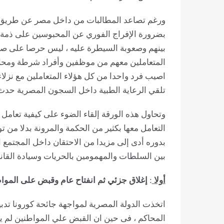
ورغم تصاعد المطالبات من داخل مصر عن طريق ال
بضرورة الإفراج الفوري عن المحبوسين على ذم
بينهم وصعوبة السيطرة عليه ، ليس حرصا على ص
المتعاملين معهم من موظفين وأفراد شرطة ومحامين
اصيب فرد واحدا من كل هؤلاء المتعاملين مع نزلا
تلقي الرعاية الطبية داخل السجون المصرية حدث و
وتحاول هذه الورقة إلقاء الضوء على كيفية تعامل 
التعامل معها بكثير من الحكمة والمرونة بدلا من تو
بدوره أدى إلى مزيدا من الاحتقان داخل المجتم
بين السلطات والمهمومين بالحريات وسيادة القان
أولا
:
إغلاق جزئي ثم انفتاح عام وقبض على المواط
اتخذت الدولة المصرية لمواجهة جائحة كورونا تد
المحاكم ، فى حين ان القبض علي المواطنين لم 