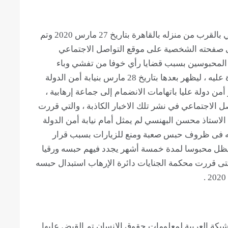
تم القبض على محسن البهنسي المحامي الحقوقي بالقرب من منزله بالقاهرة بتاريخ 27 مارس 2020 وتم
لى صفحته الشخصية على موقع التواصل الاجتماعي
 المحبوسين بسبب قضايا رأي خوفا من تفشي وباء
كورونا داخل السجون وعدم القدرة على السيطرة عليه ، ليظهر بعدها بتاريخ 28 مارس بنيابة أمن الدولة
 ذمة القضية رقم 558 لسنة 2020 حصر أمن دولة عليا باتهامات الانضمام إلى جماعة إرهابية ،
ل الاجتماعي في نشر تلك الاخبار الكاذبة ، والتي قررت
يذكر ان الاستاذ محسن البهنسي لم يمثل أمام نيابة أمن الدولة
سه فى ظروف حبس صعبة ومنع للزيارات بسبب قرار
، ليظل محبوسا لمدة خمسة أشهر يجدد فيهم حبسه ورقيا
 حتى قررت محكمة الجنايات دائرة الإرهاب استبدال حبسه
بكة العربية لمعلومات حقوق الإنسان تم القبض عليها