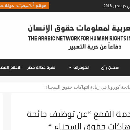
معلومات حقوق الانسان
سجين رأي
انفوجراف
نشرة عدالة مصر
الاعلام الم
حة كورونا في زيادة انتهاكات حقوق السجناء “
دمة القمع “عن توظيف جائحة
تهاكات حقوق السجناء “