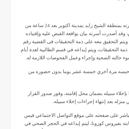
تم القبض عليه بتاريخ 15 يونيو 2020 من منزل اسرته بمنطقة الشيخ زايد بمدينة اكتوبر بعد 24 ساعة من
 وقد أصدرت أسرته بيان بواقعة القبض عليه وإقتياده
ة ويتم التحقيق معه على ذمة التحقيقات فى القضية رقم
 وتقرر النيابة حبسه 15 يومًا علي ذمة التحقيقات، ويتم إيداعه في قسم الطالبية لعدة أيام
حالته الصحية وإجراء وعمل الفحوصات اللازمة له.
أمن الدولة تجديد حبسه مرة أخري خمسة عشر يوما بدون حضوره من
 الدولة قرارا بإخلاء سبيله بضمان محل إقامته، وفور صدور القرار
له بعد إنتهاء إجراءات إخلاء سبيله.
 بث مباشر على صفحته على موقع التواصل الاجتماعي فيس
بته بفيروس كورونا، ليتم إيداعه في الحجر الصحي في