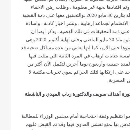
ن منزلها بمدينة الإسكندرية بتاريخ 20 مايو 2020 وتم اقتيادها لجهة غير معلومة ، وظلت رهن الاخفاء
القسري لمدة 10 أيام حتى ظهرت بنيابة أمن الدولة بتاريخ 30 مايو 2020 ،والتحقيق معها على ذمة القضية
ا باتهامات الانضمام لجماعة إرهابية ، ونشر اخبار كاذبة ، واساءة
لى ذمة التحقيقات فى تلك القضية ، يذكر ايضا ان
شيماء سامي لم تمثل امام جهة التحقيق سوى مرتين منذ 30 مايو الماضي وحتى نهاية أكتوبر 2020 وهي
وها حتى الان ، كما انها تعاني من عدة مشاكل صحية قد
ة جنايات ارهاب في المرة الثانية التي مثلت فيها
لمدة خمسة وأربعون يوما آخرين لتكمل الآن أكثر من
على ارتكابها لتلك الجرائم سوي تحريات مكتبية لا
ض المصرية .
كتورة أهداف سويف والدكتورة رباب المهدي و الناشطة
اريخ 19 مارس بعد أن قاموا بتنظيم وقفة احتجاجية أمام مجلس الوزراء للمطالبة
دس بها لمنع تفشي العدوى فيها وقد تم القبض عليهم