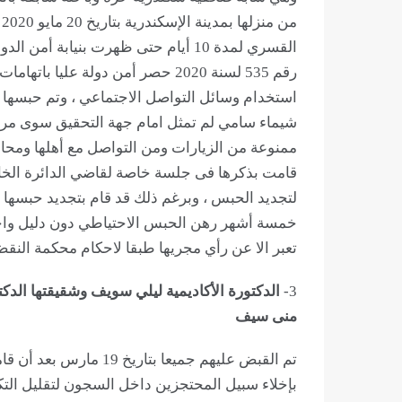
م
رقم 535 لسنة 2020 حصر أمن دولة علي
استخدام وسائل التواصل الاجتماعي ، وتم حبسها ع
ممنوعة من الزيارات ومن التواصل مع أهلها ومحام
قامت بذكرها فى جلسة خاصة لقاضي الدائرة الخامس
لتجديد الحبس ، وبرغم ذلك قد قام بتجديد حبسها 
خمسة أشهر رهن الحبس الاحتياطي دون دليل واحد 
تعبر الا عن رأي مجريها طبقا لاحكام محكمة النق
3-
الدكتورة الأكاديمية ليلي سويف وشقيقتها الد
منى سيف
تم القبض عليهم جميعا بت
بإخلاء سبيل المحتجزين داخل السجون لتقليل التك