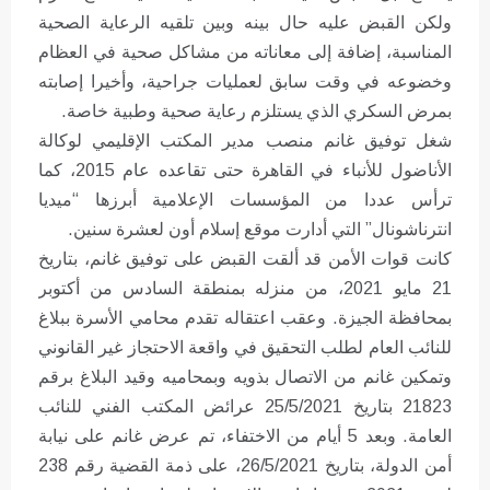
ولكن القبض عليه حال بينه وبين تلقيه الرعاية الصحية
المناسبة، إضافة إلى معاناته من مشاكل صحية في العظام
وخضوعه في وقت سابق لعمليات جراحية، وأخيرا إصابته
بمرض السكري الذي يستلزم رعاية صحية وطبية خاصة.
شغل توفيق غانم منصب مدير المكتب الإقليمي لوكالة
الأناضول للأنباء في القاهرة حتى تقاعده عام 2015، كما
ترأس عددا من المؤسسات الإعلامية أبرزها “ميديا
انترناشونال” التي أدارت موقع إسلام أون لعشرة سنين.
كانت قوات الأمن قد ألقت القبض على توفيق غانم، بتاريخ
21 مايو 2021، من منزله بمنطقة السادس من أكتوبر
بمحافظة الجيزة. وعقب اعتقاله تقدم محامي الأسرة ببلاغ
للنائب العام لطلب التحقيق في واقعة الاحتجاز غير القانوني
وتمكين غانم من الاتصال بذويه وبمحاميه وقيد البلاغ برقم
21823 بتاريخ 25/5/2021 عرائض المكتب الفني للنائب
العامة. وبعد 5 أيام من الاختفاء، تم عرض غانم على نيابة
أمن الدولة، بتاريخ 26/5/2021، على ذمة القضية رقم 238