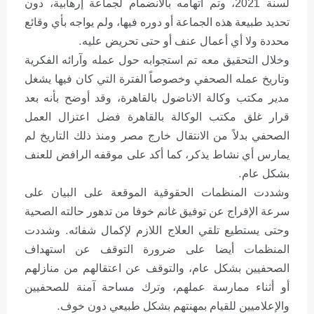
لسنة 2021، وتم اتهامه بالانضمام لجماعة إرهابية، دون
تحديد طبيعة هذه الجماعة أو دوره فيها، ولم يواجه بأي وقائع
محددة ولا أي أعمال عنف أو حتى تحريض عليه.
وخلال التحقيق معه تم استجوابه حول عمله وآرائه الفكرية
وتاريخ عمله الصحفي وخصوصاً الفترة التي كان فيها يشغل
مدير مكتب وكالة الاناضول بالقاهرة، وقد أوضح بأنه بعد
قرار غلق مكتب الوكالة بالقاهرة فضل اعتزال العمل
الصحفي بدلاً من الانتقال خارج مصر ومنذ ذلك التاريخ لم
يمارس أي نشاط يذكر، كما أكد على موقفه الرافض للعنف
بشكل عام.
وشددت المنظمات الحقوقية الموقعة على البيان على
سرعة الإفراج عن توفيق غانم خوفا من تدهور حالته الصحية
وحتى يستطيع تلقي العلاج اللازم لإكمال شفائه. وشددت
المنظمات أيضا على ضرورة التوقف عن استهداف
الصحفيين بشكل عام، والتوقف عن اعتقالهم من منازلهم
أو أثناء ممارسة عملهم، وترك مساحة آمنة للصحفيين
والإعلاميين للقيام بمهنتهم بشكل طبيعي دون خوف.