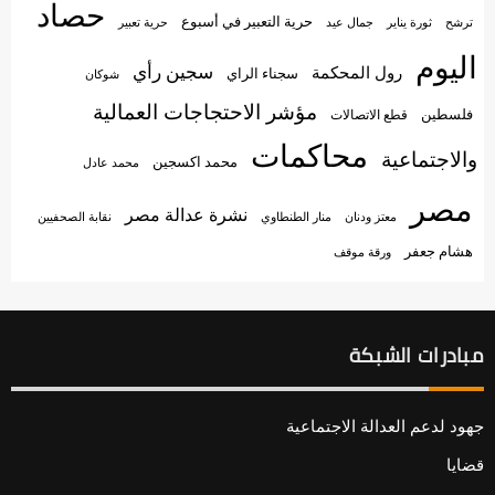
حصاد
حرية التعبير في أسبوع
جمال عيد
حرية تعبير
ترشح
ثورة يناير
اليوم
سجين رأي
رول المحكمة
سجناء الراي
شوكان
مؤشر الاحتجاجات العمالية
فلسطين
قطع الاتصالات
محاكمات
والاجتماعية
محمد اكسجين
محمد عادل
مصر
نشرة عدالة مصر
منار الطنطاوي
معتز ودنان
نقابة الصحفيين
هشام جعفر
ورقة موقف
مبادرات الشبكة
جهود لدعم العدالة الاجتماعية
قضايا