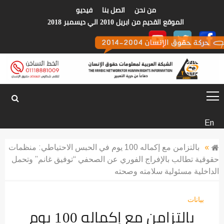
p
من نحن
اتصل بنا
فيديو
o
الموقع القديم من ابريل 2010 الي ديسمبر 2018
t
الشبكة العربية
En
لمعلومات حقوق
»
بالتزامن مع إكماله 100 يوم في الحبس الاحتياطي: منظمات
حقوقية تطالب بالإفراج الفوري عن الصحفي “توفيق غانم” وتحمل
الانسان
الداخلية مسئولية سلامته وصحته
بيانات
بالتزامن مع إكماله 100 يوم