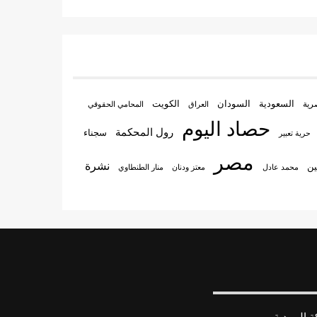
السعودية
الكويت
رية
السودان
العراق
المحامي الحقوقي
حصاد اليوم
رول المحكمة
سجناء
حرية تعبير
مصر
نشرة
ين
منار الطنطاوي
محمد عادل
معتز ودنان