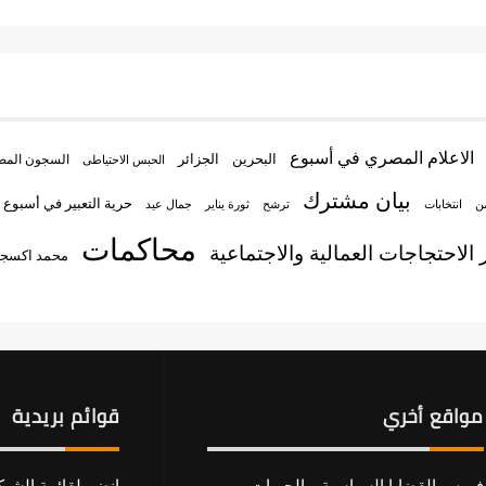
الاعلام المصري في أسبوع
البحرين
الجزائر
السجون المص
الحبس الاحتياطى
بيان مشترك
حرية التعبير في أسبوع
من
انتخابات
جمال عيد
ترشح
ثورة يناير
محاكمات
الاحتجاجات العمالية والاجتماعية
محمد اكسج
مواقع أخري
قوائم بريدية