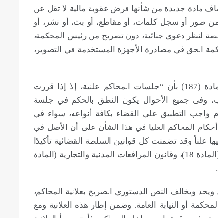
قوبات وأضاف مادة جديدة من شأنها فرض عقوبة مالية لا تقل عن
عن 300 ألف جنيه؛ لكل من صور أو سجل كلمات، أو مقاطع، أو بث، أو نشر، أو
ة لنظر دعوى جنائية، دون تصريح من رئيس المحكمة،
محكمة الحق في مصادرة الأجهزة المستخدمة في التصوير،
يأتي هذا القانون بالمخالفة للنص الدستوري المادة (187) بأن “جلسات المحاكم علنية، إلا إذا قررت
داب، وفى جميع الأحوال يكون النطق بالحكم في جلسة
ام واجب التطبيق على القضاء بكافة أنواعه، سواء في
رت أحكام المحاكم العليا في هذا الشأن على أن الأصل في
 علناً وقد تضمنت كل قوانين السلطة القضائية تأكيدًا
صريحًا على هذا المبدأ؛ قانون السلطة القضائية (المادة 18)، وقانون المرافعات المدنية والتجارية (المادة
 ويحد ويخالف النص الدستوري الصريح بعلانية المحاكم،
حكمة أو النيابة العامة. وضمن إطار هذه العلانية ومع