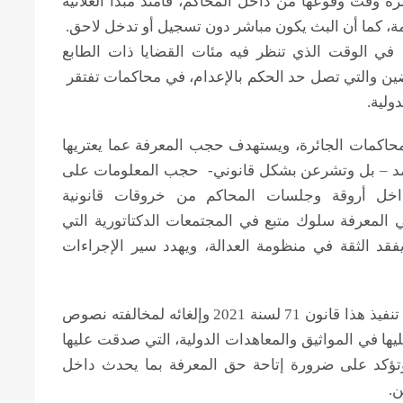
ة وقت وقوعها من داخل المحاكم، فأمتد مبدأ العلانية
ة، كما أن البث يكون مباشر دون تسجيل أو تدخل لاحق.
في الوقت الذي تنظر فيه مئات القضايا ذات الطابع
ين والتي تصل حد الحكم بالإعدام، في محاكمات تفتقر
ولية.
لمحاكمات الجائرة، ويستهدف حجب المعرفة عما يعتريها
عمد – بل وتشرعن بشكل قانوني- حجب المعلومات على
داخل أروقة وجلسات المحاكم من خروقات قانونية
 المعرفة سلوك متبع في المجتمعات الدكتاتورية التي
فقد الثقة في منظومة العدالة، ويهدد سير الإجراءات
المنظمات الموقعة على هذا البيان تطالب بوقف تنفيذ هذا قانون 71 لسنة 2021 وإلغائه لمخالفته نصوص
يها في المواثيق والمعاهدات الدولية، التي صدقت عليها
 وتؤكد على ضرورة إتاحة حق المعرفة بما يحدث داخل
ن.