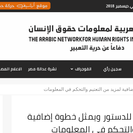
معلومات حقوق الانسان
سجين رأي
انفوجراف
نشرة عدالة مصر
الاعلام الم
ن (71) مخالف للدستور ويمثل خطوة إضافية
والتحكم في المعلومات