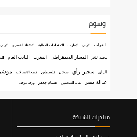
وسوم
اضراب
الأردن
الإمارات
الاختفاء القسري
الاحتجاجات العمالية
الاردن
المسار الديمقراطي
النائب العام
المغرب
الي
محمد الباقر
مؤشر 
سجين رأي
الراي
فلسطين
قطع الاتصالات
شوكان
عدالة مصر
هشام جعفر
نقابة الصحفيين
ورقة موقف
مبادرات الشبكة