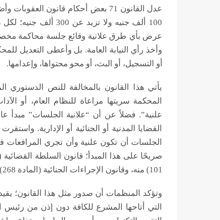
عدل القانون 71 بعض أحكام قانون الع
100 ألف جنيه ولا تزيد 
عرض بأي طرق علانية وقائع جلسة محاكمة مخصص
وأخذ رأي النيابة العامة. بل وأعطى التعديل لل
أو التسجيل، أو البث، أو محو محتواها، وإعدامها.
المحكمة سريتها مراعاة للنظام العام، أو الآ
علنية”. فضلاً عن أن “علانية الجلسات” مبدأ ع
القضايا المدنية أو الجنائية أو الإدارية. واستق
الجلسات أن تكون علنية وأن تجري المرافعات فيها
101) منه، وقانون الإجراءات الجنائية (المادة 268).
وتؤكد المنظمات أن صدور مثل هذا القانون؛ يقيد
التي أتاحها المشرع للكافة دون إذن من رئيس الم