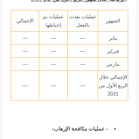
عمليات نفذت
عمليات تم
الشهور
الإجمالي
بالفعل
إحباطها
يناير
—
—
—
فبراير
—
—
—
مارس
—
—
—
الإجمالي خلال
الربع الأول من
—
—
—
2021
– عمليات مكافحة الإرهاب: