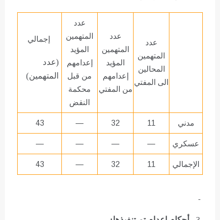
عدد
عدد
المتهمين
إجمالي
عدد
المتهمين
المؤيد
المتهمين
(عدد
المؤيد
إعدامهم
المحالين
المتهمين)
إعدامهم
من قبل
الى المفتي
من المفتي
محكمة
النقض
مدني
11
32
—
43
عسكري
—
—
—
—
الإجمالي
11
32
—
43
3
– أحكام إعدام تم تنفيذها: