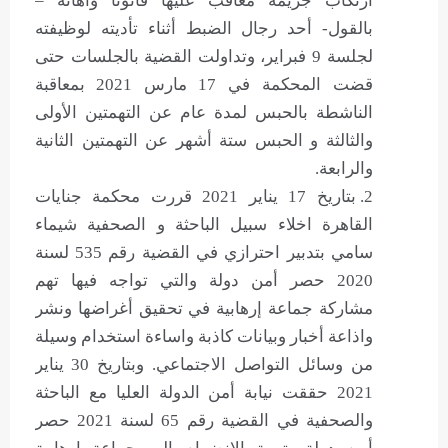
ارتكاب جريمة معاقب عليها قانونا واهانة –
بالقول- أحد رجال الضبط أثناء تأديته لوظيفته
لجلسة 9 فبراير، وتداولت القضية بالجلسات حتى
قضت المحكمة في 17 مارس 2021 بمعاقبة
الناشطة بالحبس لمدة عام عن التهمتين الأولى
والثالثة و الحبس ستة أشهر عن التهمتين الثانية
والرابعة.
بتاريخ 17 يناير 2021 قررت محكمة جنايات
القاهرة اخلاء سبيل الباحثة و الصحفية شيماء
سامي بتدبير احترازي في القضية رقم 535 لسنة
2020 حصر أمن دولة والتي تواجه فيها تهم
مشاركة جماعة إرهابية في تحقيق أغراضها ونشر
واذاعة أخبار وبيانات كاذبة واساءة استخدام وسيلة
من وسائل التواصل الاجتماعي. وبتاريخ 30 يناير
2021 حققت نيابة أمن الدولة العليا مع الباحثة
والصحفية في القضية رقم 65 لسنة 2021 حصر