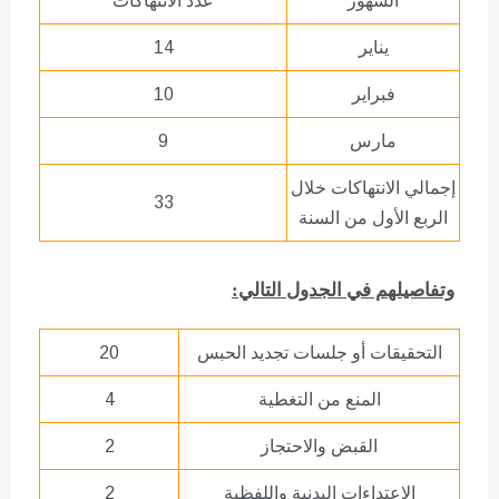
الشهور
عدد الانتهاكات
يناير
14
فبراير
10
مارس
9
إجمالي الانتهاكات خلال
33
الربع الأول من السنة
وتفاصيلهم في الجدول التالي:
التحقيقات أو جلسات تجديد الحبس
20
المنع من التغطية
4
القبض والاحتجاز
2
الاعتداءات البدنية واللفظية
2