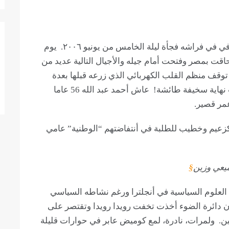
هو أستاذ العلوم السياسية والناشط السياسي. توفي في فراشه فجأة ليلة الخامس من يونيو ٢٠٠٦. يوم
 حاقت بمصر وفتحت أمام جيله والأجيال التالية عديد من
د. توقف منظم القلب الكهربائي الذي زرعه قبلها بعدة
أعوام وكان قد تلكأ قليلا في تجديد بطاريته! كانت نهاية سخيفة طائشة! عاش أحمد عبد الله 56 عاما
مر قصير.
فا كزعيم وخطيب للطلبة في أنتفاضتهم “الوطنية” عامي
ميعي وزين
§
ة العلوم السياسية في أنجلترا ورغم نشاطه السياسي
 أن دائرة الضوء أخذت تخفت رويدا رويدا وتقتصر على
ربين. ولمرات، نادرة، لمع كوميض عابر في حوارات قليلة