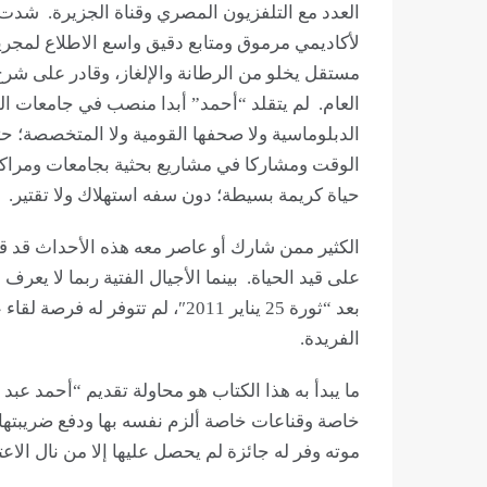
العدد مع التلفزيون المصري وقناة الجزيرة. شد
لأكاديمي مرموق ومتابع دقيق واسع الاطلاع لمجري
مستقل يخلو من الرطانة والإلغاز، وقادر على شرح
العام. لم يتقلد “أحمد” أبدا منصب في جامعات الدول
الدبلوماسية ولا صحفها القومية ولا المتخصصة؛ 
الوقت ومشاركا في مشاريع بحثية بجامعات ومراكز 
حياة كريمة بسيطة؛ دون سفه استهلاك ولا تقتير.
الكثير ممن شارك أو عاصر معه هذه الأحداث قد قا
على قيد الحياة. بينما الأجيال الفتية ربما لا يعر
بعد “ثورة 25 يناير 2011″، لم تت
الفريدة.
ما يبدأ به هذا الكتاب هو محاولة تقديم “أحمد عب
خاصة وقناعات خاصة ألزم نفسه بها ودفع ضريبتها. 
موته وفر له جائزة لم يحصل عليها إلا من نال الاعت