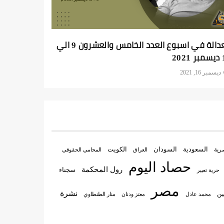
العدالة في اسبوع العدد الخامس والعشرون 9 الي
202
ديسمبر 16, 2021
السعودية
الكويت
رية
السودان
العراق
المحامي الحقوقي
حصاد اليوم
رول المحكمة
سجناء
حرية تعبير
مصر
نشرة
ين
منار الطنطاوي
محمد عادل
معتز ودنان