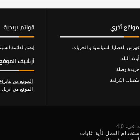
مواقع أخري
قوائم بريدية
فهرس القضايا السياسية و الحريات
إنضم لقائمة الشبكة
أولاد البلد
أرشيف الموقع
جريدة وصلة
مكتبات الكرامة
الموقع من يناير2004 الي مارس 2010
الموقع من ابريل 2010 الي ديسمبر 2018
عي، 4.0
لى « ANHRI» - يحظر استخدام العمل لأية غايات