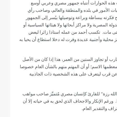
ت هذه الحوارات أنتباه جمهور مصري وعربي أوسع
ات الأمور في بلده والمنطقة والعالم، وصاحب رأي
 فكرته ببساطة وبراعة وتوصيلها بيُسر إلى الجمهور
ة المصرية ولا مراكز أبحاثها ولا هيئاتها السياسية أو
حتى مات. تكسب أحمد من عمله استاذا زائرا لبعض
محلية وأجنبية عديدة وفرت له دخلا استطاع أن يحيا به
رب أو تجاوز الستين من العمر، هذا إذا كان من الأصل
ف معظمها الاسم؛ أو أن المهتم منهم بالشأن العام خصوصا
وفر له فرصة لقاء عن قرب ليتعرف على هذه الشخصية ذات الجاذبية
د الله رزة” للقارئ كإنسان مصري مُتميِّز صاحب مواهب
ورغم الإنكار والاجحاف الذي لحق به في حياته إلا أن
راف والتقدير العام.