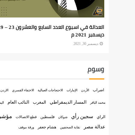
العدالة في اسبوع العدد السابع
ديسمبر 2021 م
ديسمبر 30, 2021
وسوم
اضراب
الأردن
الإمارات
الاختفاء القسري
الاحتجاجات العمالية
الاردن
المسار الديمقراطي
النائب العام
المغرب
الي
محمد الباقر
مؤشر 
سجين رأي
الراي
فلسطين
قطع الاتصالات
شوكان
عدالة مصر
هشام جعفر
نقابة الصحفيين
ورقة موقف