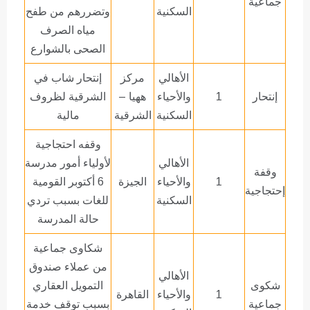
جماعية
السكنية
وتضررهم من طفح
مياه الصرف
الصحى بالشوارع
الأهالي
مركز
إنتحار شاب في
إنتحار
1
والأحياء
ههيا –
الشرقية لظروف
السكنية
الشرقية
مالية
وقفه احتجاجية
الأهالي
لأولياء أمور مدرسة
وقفة
1
والأحياء
الجيزة
6 أكتوبر القومية
إحتجاجية
السكنية
للغات بسبب تردي
حالة المدرسة
شكاوى جماعية
من عملاء صندوق
الأهالي
شكوى
التمويل العقاري
1
والأحياء
القاهرة
جماعية
بسبب توقف خدمة