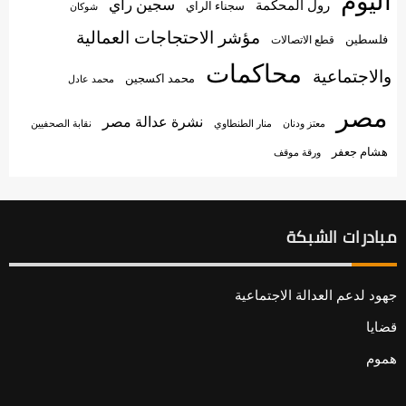
اليوم
سجين رأي
رول المحكمة
سجناء الراي
شوكان
مؤشر الاحتجاجات العمالية
فلسطين
قطع الاتصالات
محاكمات
والاجتماعية
محمد اكسجين
محمد عادل
مصر
نشرة عدالة مصر
منار الطنطاوي
معتز ودنان
نقابة الصحفيين
هشام جعفر
ورقة موقف
مبادرات الشبكة
جهود لدعم العدالة الاجتماعية
قضايا
هموم