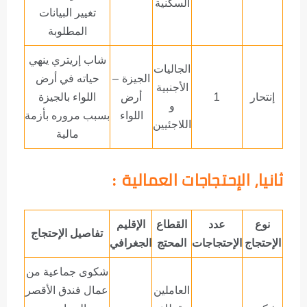
السكنية
تغيير البيانات
المطلوبة
شاب إريتري ينهي
الجاليات
الجيزة –
حياته في أرض
الأجنبية
إنتحار
1
أرض
اللواء بالجيزة
و
اللواء
بسبب مروره بأزمة
اللاجئيين
مالية
ثانيا، الإحتجاجات العمالية
:
نوع
عدد
القطاع
الإقليم
تفاصيل الإحتجاج
الإحتجاج
الإحتجاجات
المحتج
الجغرافي
شكوى جماعية من
العاملين
عمال فندق الأقصر