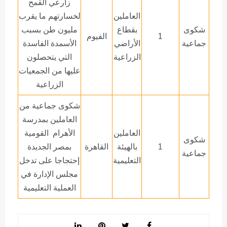
زارعي القمح
العاملين
لخسارتهم ما يقرب
شكوى
بقطاع
مليون طن بسبب
1
الفيوم
جماعية
الأراضي
الأسمدة الفاسدة
الزراعية
التي يتحصلون
عليها من الجمعيات
الزراعية
شكوى جماعية من
العاملين بمدرسة
العاملين
الأهرام القومية
شكوى
1
بالهيئة
القاهرة
بمصر الجديدة
جماعية
التعليمية
إحتجاجا على تدخل
مجلس الإدارة في
العملية التعليمية