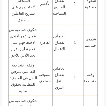
شكوى
بقطاع
السياحي
1
الأقصر
جماعية
الفنادق
لإحتجاجهم على
السياحية
تسريح العاملين
بالفندق
شكوى جماعية من
العاملين
عمال عمر أفندي
شكوى
1
بقطاع
القاهرة
لإحتجاجهم على
جماعية
الأعمال
عدم تطبيق قرار
الحد الأدني للأجور
وقفة احتجاجية
العاملين
للعاملين بمرفق
وقفة
بقطاع
المنوفية
1
النقل في المنوفية
إحتجاجية
النقل
– منوف
للمطالبة بحقوق
البري
مالية
شكوى جماعية من