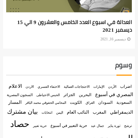
العدالة في اسبوع العدد الخامس والعشرون 9 الي 15
ديسمبر 2021
ديسمبر 16, 2021
وسوم
الاعلام
اضراب
الأردن
الإمارات
الاختفاء القسري
الاحتجاجات العمالية
الاردن
المصري في أسبوع
البحرين
الجزائر
السجون المصرية
الحبس الاحتياطى
المسار
السعودية
الكويت
السودان
العراق
المحامي الحقوقي محمد الباقر
بيان مشترك
الديمقراطي
النائب العام
المغرب
اليمن
انتخابات
حصاد
حرية التعبير في أسبوع
جمال عيد
حرية تعبير
ترشح
ثورة يناير