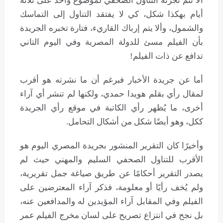
ألا تتم تجزئة التناول الصحفي لموضوع واحد على ثلاثة
أيام بهكذا شكل، كي لا يفتقد التناول إلى التماسك
والشمول، وألا يتم إرباك القاريء، فتارة تخبره الجريدة
بأن الفيلم مسئ للدولة المصرية وفي اليوم التاني
تدافع عن ذات الفيلم!
أما عن جريدة الأخبار فبرغم أن ما نشرته هو أقرب
لمقال رأي بقلم هويدا حمدي، ولكنها لم تنشر أي آراء
أخرى، ما يُظهر رأي الكاتبة في موقع رأي الجريدة
ككل، وهو أيضًا شكل من أشكال التحامل.
وأخيرًا كان التقرير المنشور بجريدة المصري اليوم هو
الأقرب للتناول الصحفي السليم والمهني حيث لم
يصدر التقرير أحكامًا عن طريق صياغة جمل تقريرية،
ولم يُخف رأيًا أو معلومة، فذكر آراء المعترضين على
الفيلم وفي المقابل آراء المؤيدين له والمدافعين عنه،
بل نجح في انتزاع تصريح على لسان مخرج الفيلم عمر