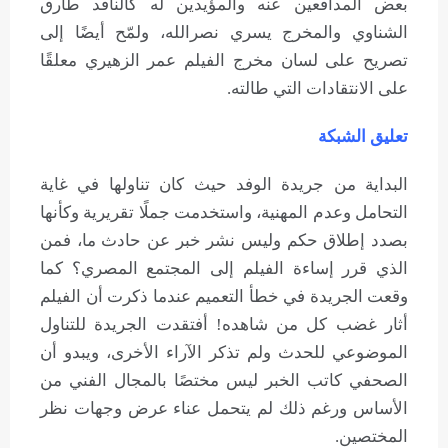
بعض المدافعين عنه والمؤيدين له كالناقد طارق
الشناوي والمخرج يسري نصرالله، ولمّح أيضًا إلى
تصريح على لسان مخرج الفيلم عمر الزهيري معلقًا
على الانتقادات التي طالته.
تعليق الشبكة
البداية من جريدة الوفد حيث كان تناولها في غاية
التحامل وعدم المهنية، واستخدمت جملًا تقريرية وكأنها
بصدد إطلاق حكم وليس نشر خبر عن حادث ما، فمن
الذي قرر إساءة الفيلم إلى المجتمع المصري؟ كما
وقعت الجريدة في خطأ التعميم عندما ذكرت أن الفيلم
أثار غضب كل من شاهده! أفتقدت الجريدة للتناول
الموضوعي للحدث ولم تذكر الآراء الأخرى، ويبدو أن
الصحفي كاتب الخبر ليس مختصًا بالمجال الفني من
الأساس ورغم ذلك لم يتحمل عناء عرض وجهات نظر
المختصين.