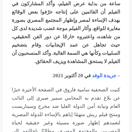
ساعة من بداية عرض الفيلم، وأكد المشاركون في
الفيلم أن القائمين على إنتاجه حرّفوا بعض الوقائع
بهدف الإساءة لمصر وإظهار المجتمع المصري بصورة
مغايرة للواقع. وأثار الفيلم موجة غضب شديدة لدى كل
من شاهده، واعتبروه خارجًا عن دور الفن الحقيقي،
حيث تجاهل عن عمد الإيجابيات وقام بتضخيم
السلبيات وكأنها هي السمة الغالبة. وأكد المنسحبون أن
الفيلم لا يستحق المشاهدة ويزيف الحقائق.
–
جريدة الوفد
في 20 أكتوبر 2021
كتبت الصحفية سامية فاروق في الصفحة الأخيرة خبرًا
عن بلاغ تقدم به المحامي سمير صبري إلى النائب
العام ونيابة أمن الدولة العليا ضد مخرج وسيناريست
ومنتج فيلم ريش متهمًا إياهم بالإساءة للدولة المصرية
لتعمدهم إظهار صورة مسيئة وغير حقيقية لحياة
المصريين والمجتمع المصري، مطالبًا بإحالتهم إلى