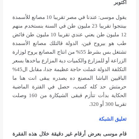
أكتوبر
يقول موسى: عندنا في مصر تقريبا 10 مصانع للأسمدة
بينتجوا تقريبا 23 مليون طن في السنة بنستخدم منهم
12 مليون طن يعني عندي تقريبا 10 مليون طن فائض
طب هو بيروح فين، الدولة قالتلك مصانع الأسمدة
تشتغل بس بشرط 55% من انتاج المصانع يروح لوزارة
الزراعة أو للمزارع والكميات دية المزارع بياخدها بسعر
التكلفة الدولة عملت حاجة عظيمة جدا، مقابل ال45%
الباقيين الباشا المصنع ده يصدره يبقى انت هنا ما
حرمتش حد كله كسب، حصل في الفترة الماضية
الحكاية بدأت تتأزم فبقى الشيكارة من 160 وصلت
تقريبا 300 أو 320.
تعليق الشبكة
قام موسى بعرض أرقام غير دقيقة خلال هذه الفقرة