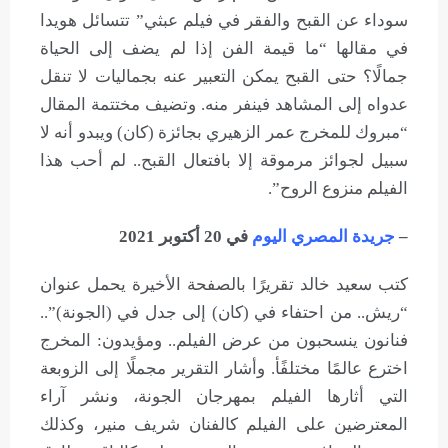
سوداء عن القبح والفقر في فيلم عبثي” تتسائل هويدا
في مقالها “ما قيمة الفن إذا لم يضف إلى الحياة
جمالًا؟ حتى القبح يمكن التعبير عنه بجماليات لا تنقل
عدواه إلى المشاهد فينفر منه. وتضيف مختتمة المقال
“مبروك للمخرج عمر الزهيري بجائزة (كان) ويبدو أنه لا
سبيل لجوائز مرموقة إلا بافتعال القبح.. لم أحب هذا
الفيلم منزوع الروح”.
–
جريدة المصري اليوم
في 20 أكتوبر 2021
كتب سعيد خالد تقريرًا بالصفحة الأخيرة يحمل عنوان
“ريش.. من احتفاء في (كان) إلى جدل في (الجونة)”..
فنانون ينسحبون من عرض الفيلم.. ومؤيدون: المخرج
اخترع عالمًا مختلفًأ. وأشار التقرير مجملًا إلى الزوبعة
التي أثارها الفيلم بمهرجان الجونة، ونشر آراء
المعترضين على الفيلم كالفنان شريف منير، وكذلك