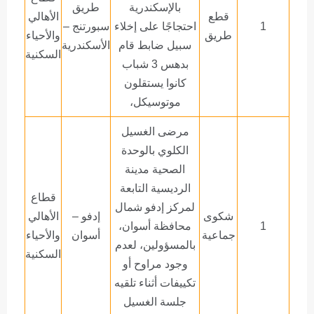
بالإسكندرية
طريق
قطع
الأهالي
1
احتجاجًا على إخلاء
سبورتنج –
طريق
والأحياء
سبيل ضابط قام
الأسكندرية
السكنية
بدهس 3 شباب
كانوا يستقلون
موتوسيكل،
مرضى الغسيل
الكلوي بالوحدة
الصحية مدينة
الرديسية التابعة
قطاع
لمركز إدفو شمال
شكوى
إدفو –
الأهالي
1
محافظة أسوان،
جماعية
أسوان
والأحياء
بالمسؤولين، لعدم
السكنية
وجود مراوح أو
تكييفات أثناء تلقيه
جلسة الغسيل