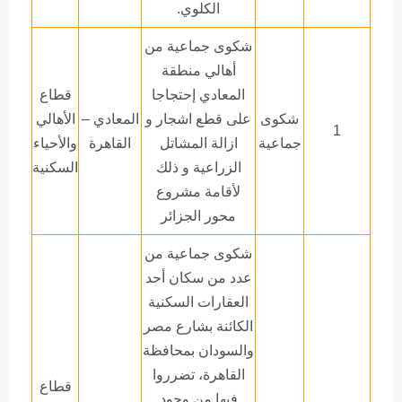
الكلوي.
شكوى جماعية من
أهالي منطقة
المعادي إحتجاجا
قطاع
شكوى
على قطع اشجار و
المعادي –
الأهالي
1
جماعية
ازالة المشاتل
القاهرة
والأحياء
الزراعية و ذلك
السكنية
لأقامة مشروع
محور الجزائر
شكوى جماعية من
عدد من سكان أحد
العقارات السكنية
الكائنة بشارع مصر
والسودان بمحافظة
القاهرة، تضرروا
قطاع
فيها من وجود