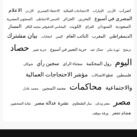
الاعلام
اضراب
الأردن
الإمارات
الاختفاء القسري
الاحتجاجات العمالية
الاردن
المصري في أسبوع
البحرين
الجزائر
السجون المصرية
الحبس الاحتياطى
المسار
السعودية
الكويت
السودان
العراق
المحامي الحقوقي محمد الباقر
بيان مشترك
الديمقراطي
النائب العام
المغرب
اليمن
انتخابات
حصاد
حرية التعبير في أسبوع
جمال عيد
حرية تعبير
ترشح
ثورة يناير
اليوم
سجين رأي
رول المحكمة
سجناء الراي
شوكان
مؤشر الاحتجاجات العمالية
فلسطين
قطع الاتصالات
محاكمات
والاجتماعية
محمد اكسجين
محمد عادل
مصر
نشرة عدالة مصر
منار الطنطاوي
معتز ودنان
نقابة الصحفيين
هشام جعفر
ورقة موقف