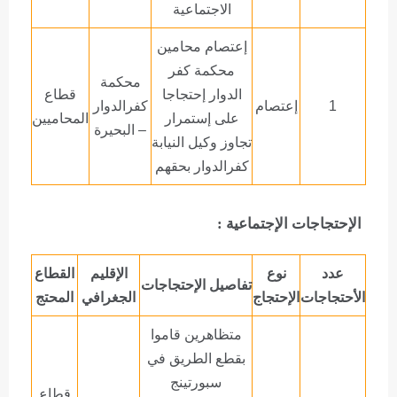
الاجتماعية
إعتصام محامين
محكمة كفر
محكمة
الدوار إحتجاجا
قطاع
1
إعتصام
كفرالدوار
على إستمرار
المحاميين
– البحيرة
تجاوز وكيل النيابة
كفرالدوار بحقهم
الإحتجاجات الإجتماعية :
عدد
نوع
الإقليم
القطاع
تفاصيل الإحتجاجات
الأحتجاجات
الإحتجاج
الجغرافي
المحتج
متظاهرين قاموا
بقطع الطريق في
سبورتينج
قطاع