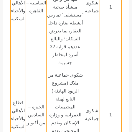
شكوى
العباسية –
الأهالي
1
منشأة صحية
جماعية
القاهرة
والأحياء
“مستشفى” تمارس
السكنية
أنشطة ضارة داخل
العقار، بما يعرض
السكان؛ والبالغ
عددهم قرابة 32
أسرة لمخاطر
جسيمة
شكوى جماعية من
ملاك (مشروع
الربوة الهادئة )
التابع لهيئة
قطاع
المجتمعات
الجيزة –
شكوى
الأهالي
1
العمرانية و وزارة
السادس
جماعية
والأحياء
الإسكان وتقدم
من أكتوبر
السكنية
المحتجين بعدم