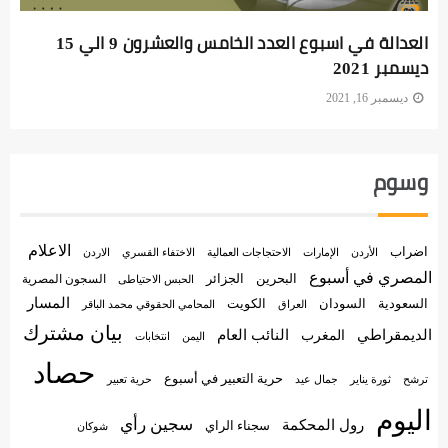
العدالة في اسبوع العدد الخامس والعشرون 9 الي 15
ديسمبر 2021
ديسمبر 16, 2021
وسوم
الاعلام
اضراب
الأردن
الإمارات
الاختفاء القسري
الاحتجاجات العمالية
الاردن
المصري في أسبوع
البحرين
الجزائر
السجون المصرية
الحبس الاحتياطى
المسار
السعودية
الكويت
السودان
العراق
المحامي الحقوقي محمد الباقر
بيان مشترك
الديمقراطي
النائب العام
المغرب
اليمن
انتخابات
حصاد
حرية التعبير في أسبوع
جمال عيد
حرية تعبير
ترشح
ثورة يناير
اليوم
سجين رأي
رول المحكمة
سجناء الراي
شوكان