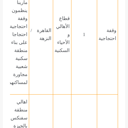
مارينا
ينظمون
قطاع
وقفة
الأهالي
احتجاجية
وقفة
القاهرة
/
1
و
احتجاجا
احتجاجية
النزهة
الأحياء
على بناء
السكنية
منطقة
سكنية
شعبية
مجاورة
لمساكنهم
اهالي
منطقة
سفنكس
بالجيزة