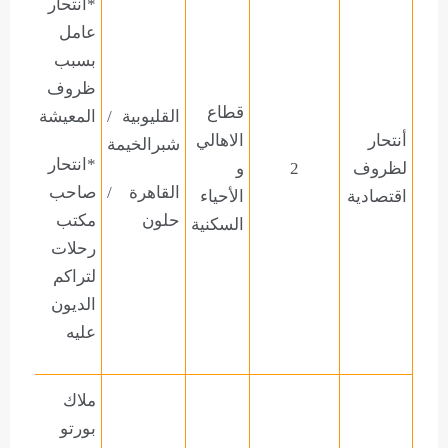
*
انتحار
عامل
بسبب
ظروف
قطاع
القليوبية
/
المعيشة
أنتحار
الاهالي
شبرالخيمة
*
انتحار
لظروف
2
و
القاهرة
/
صاحب
اقتصادية
الأحياء
حلون
مكتب
السكنية
رحلات
لتراكم
الديون
عليه
ملاك
بورتو