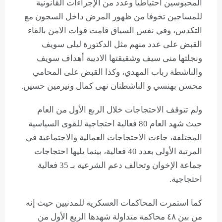
المحبوسين احتياطيا وعدد من الإجراءات القانونية
للمساجين تخوفا من ظهور المرض داخل السجون مع
التكدس، وفي نفس السياق قامت قوات الامن بالقاء
القبض على عدد منهم مثل الدكتورة ليلى سويف
ونجلتها منى سيف وشقيقتها الاديبة أهداف سويف
والناشطة رباب المهدي، وكذا القبض على المحامي
محسن بهنسي و الناشطتان نهى كمال ونيرمين حسين.
ولم تتوقف الاحتجاجات خلال الربع الأول من العام
حيث شهد العام 80 فعالية احتجاجية للقوى السياسية
المختلفة، جاءت الاحتجاجات العمالية والاجتماعية في
المرتبة الأولى بعدد 40 فعالية، بينما يليها احتجاجات
جماعة الإخوان وتحالف دعم الشرعية بـ 35 فعالية
احتجاجية.
كما استمرت المحاكمات العسكرية للمدنيين حيث إنه
من بين ٤٨ محاكمة متداولة شهدها الربع الأول من