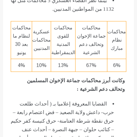
بينما نظر القضاء العسكري 5 محاكمات مثل لها
1132 من المواطنين المدنيين.
محاكمات
محاكمات
محاكمات
محاكمات
عسكرية
جماعة الإخوان
للقوى
لنظام ما
نظام
محاكمات
وتحالف دعم
المدنية
بعد 30
مبارك
المدنيين
الشرعية
الديمقراطية
يونيو
4%
10%
13%
67%
6%
وكانت أبرز محاكمات جماعة الإخوان المسلمين
وتحالف دعم الشرعية :
القضايا المعروفة إعلاميا بـ ( أحداث طلعت
حرب- داعش ولاية الصعيد – فض اعتصام رابعة –
حرق نقطة شرطة العتامنة- حرق كنيسة كفر حكيم
– كتائب حلوان – جبهة النصرة – أحداث عنف